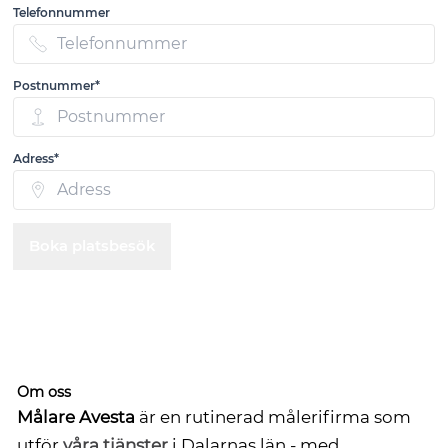
Telefonnummer
Postnummer*
Adress*
Boka platsbesök
Om oss
Målare Avesta
är en rutinerad målerifirma som
utför
våra tjänster
i Dalarnas län - med