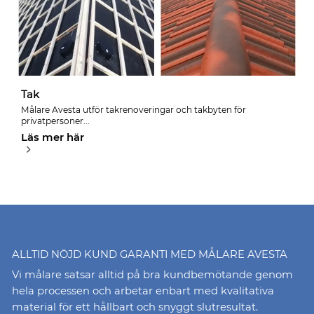
Tak
Målare Avesta utför takrenoveringar och takbyten för
privatpersoner...
Läs mer här
ALLTID NÖJD KUND GARANTI MED MÅLARE AVESTA
Vi målare satsar alltid på bra kundbemötande genom
hela processen och arbetar enbart med kvalitativa
material för ett hållbart och snyggt slutresultat.