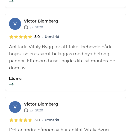
Victor Blomberg
V
juli 2020
•
5.0
Utmärkt
Anlitade Vitaly Bygg för att taket behövde både
höjas, isoleras samt beläggas med nya betong
pannor. Eftersom huset höjdes lite så monterade
dom äv...
Läs mer
Victor Blomberg
V
juli 2020
•
5.0
Utmärkt
Det är andra gången vi har anlitat Vitaly Bygg,